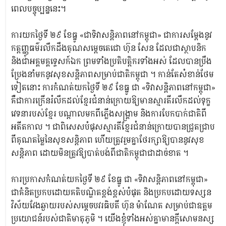
ពេលបច្ចុប្បន្ននេះ។
ការយកថ្ងៃទី ២៩ ខែធ្នូ «ជាទិវាសន្តិភាពនៅកម្ពុជា» ជាការសម្តែងនូវ
កត្តញ្ញូធម៌រលឹកដឹងគុណសម្តេចតេជោ ហ៊ុន សែន ដែលជាស្ថាបនិក
និងជាអគ្គមគ្គទ្ទេសក៍ឯក ព្រមទាំងប្រតិបត្តិករទាំងអស់ ដែលបានប្រឹង
ប្រែងនាំមកនូវសុខសន្តិភាពសម្រាប់ជាតិកម្ពុជា ។ កាន់តែសំខាន់ថែម
ទៀតនោះ ការកំណត់យកថ្ងៃទី ២៩ ខែធ្នូ ជា «ទិវាសន្តិភាពនៅកម្ពុជា»
គឺជាការក្រើនរំលឹកដល់ខ្មែរជំនាន់ក្រោយឱ្យមានស្មារតីរលឹកដល់ទុក្ខ
វេទនារបស់ខ្មែរ បណ្តាលមកពីភ្លើងសង្គ្រាម និងការបែកបាក់ជាតិពី
អតីតកាល ។ ជាពិសេសបំផុសស្មារតីខ្មែរជំនាន់ក្រោយបានជ្រូតជ្រាប
ពីគុណតម្លៃនៃសុខសន្តិភាព ហើយត្រូវរួមគ្នាថែរក្សាឱ្យបាននូវសុខ
សន្តិភាព ដោយមិនត្រូវឱ្យបាត់បង់ពីជាតិកម្ពុជាជាដាច់ខាត ។
ការប្រកាសកំណត់យកថ្ងៃទី ២៩ ខែធ្នូ ជា «ទិវាសន្តិភាពនៅកម្ពុជា»
ជាគំនិតប្រកបដោយគតិបណ្ឌិតខ្ពង់ខ្ពស់បំផុត និងប្រកបដោយទស្សន
វិស័យវែងឆ្ងាយរបស់សម្តេចបវរធិបតី ហ៊ុន ម៉ាណែត សម្រាប់ជាឧត្តម
ប្រយោជន៍របស់ជាតិមាតុភូមិ ។ យើងខ្ញុំទាំងអស់គ្នាមានក្តីសោមនស្ស