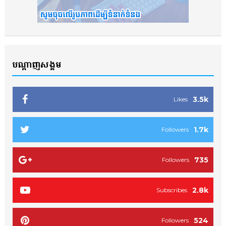
បណ្ដាញសង្គម
3.5k
Likes
1.7k
Followers
735
Followers
2.8k
Subscribes
524
Followers