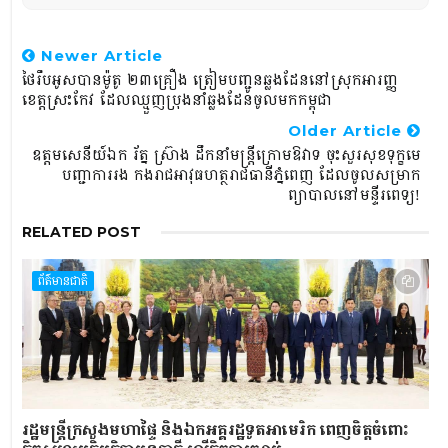
Newer Article
ថៃរឹបអូស​បាន​ម៉ូតូ​ ២៣​គ្រឿង ​ត្រៀម​បញ្ជូន​ឆ្លង​ដែន​នៅ​ស្រុក​អារញ្ញ​
ខេត្ត​ស្រះកែវ ដែលឈ្មួញប្រុងនាំឆ្លងដែនចូលមកកម្ពុជា
Older Article
ឧត្តមសេនីយ៍ឯក រ័ត្ន ស្រ៊ាង ដឹកនាំមន្ត្រីក្រោមឱវាទ ចុះសួរសុខទុក្ខមេ
បញ្ជាការរង កងរាជអាវុធហត្ថរាជធានីភ្នំពេញ ដែលចូលសម្រាក
ព្យាបាលនៅមន្ទីរពេទ្យ!
RELATED POST
ព័ត៌មានជាតិ
រដ្ឋមន្ត្រីក្រសួងមហាផ្ទៃ និងឯកអគ្គរដ្ឋទូតអាមេរិក ពេញចិត្តចំពោះ