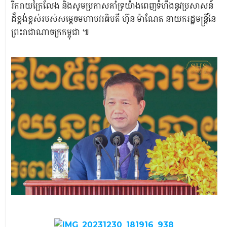
រីករាយក្រៃលែង និងសូមប្រកាសគាំទ្រយ៉ាងពេញទំហឹងនូវប្រសាសន៍
ដ៏ខ្ពង់ខ្ពស់របស់សម្តេចមហាបវរធិបតី ហ៊ុន ម៉ាណែត នាយករដ្ឋមន្ត្រីនៃ
ព្រះរាជាណាចក្រកម្ពុជា ៕