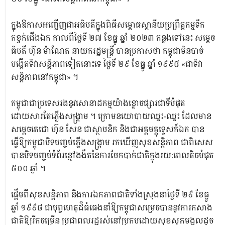
ក្នុងឱកាសអញ្ជើញជាអធិបតីក្នុងពិធីសម្ពោធស្ថានីយប្រព្រឹត្តកម្មទឹក
កខ្វក់ជើងឯក កាលពីថ្ងៃទី ២៧ ខែធ្នូ ឆ្នាំ ២០២៣ កន្លងទៅនេះ សម្តេច
ធិបតី ហ៊ុន ម៉ាណែត នាយករដ្ឋមន្ត្រី បានប្រកាសថា កម្ពុជាមិនបាច់
បង្កើតទិវាសន្តិភាពទៀតនោះទេ ថ្ងៃទី ២៩ ខែធ្នូ ឆ្នាំ ១៩៩៨ «ជាទិវា
សន្តិភាពនៅកម្ពុជា» ។
កម្ពុជាជាប្រទេសរងនូវសោនាដកម្មយ៉ាងខ្លោចផ្សារជាទីបំផុត
ដោយសារតែភ្លើងសង្គ្រាម ។ ក្រោមនយោបាយឈ្នះ-ឈ្នះ ដែលមាន
សម្តេចតេជោ ហ៊ុន សែន ជាស្ថាបនិក និងជាអគ្គមគ្គុទ្ទេសក៍ឯក បាន
ធ្វើឱ្យកម្ពុជាបិទបញ្ចប់ភ្លើងសង្គ្រាម រកឃើញសុខសន្តិភាព ជាពិសេស
បានបិទបញ្ចប់ទំព័រខ្មៅងងឹតនៃការបែកបាក់ជាតិក្នុងរយៈពេលតិចបំផុត
៥០០ ឆ្នាំ ។
ផ្តើមពីសុខសន្តិភាព និងការឯកភាពជាតិទាំងស្រុងនាថ្ងៃទី ២៩ ខែធ្នូ
ឆ្នាំ ១៩៩៨ ជាបុព្វហេតុដ៏ធំធេងនាំឱ្យកម្ពុជាសម្រេចបាននូវការកសាង
ជាតិឱ្យរីកចម្រើន ប្រជាពលរដ្ឋរស់នៅប្រកបដោយសុខសុភមង្គលដូច