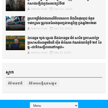
កសាងឡើងក្នុងសតវត្សរ៍ទី៧
Admin Post
Jan 04, 2024
ប្រភេទត្រីធំជាងគេលើពិភពលោក និងជិតផុតពូជ ចំនួន
១៣ក្បាល ត្រូវបានលែងចូលក្នុងទន្លេវិញ ក្នុងឆ្នាំ២០២៣
Admin Post
Jan 02, 2024
ឯកឧត្តម ឃួង ស្រេង និងឯកឧត្តម ម៉ប់ សារិន ប្រកាសគាំទ្រ
ប្រសាសន៍សម្តេចធិបតី ហ៊ុន ម៉ាណែត កំណត់យកថ្ងៃទី ២៩ ខែ
ធ្នូ «ជាទិវាសន្តិភាពនៅកម្ពុជា»
Admin Post
Dec 31, 2023
ស្លាក
ព័ត៌មានជាតិ
ព័ត៌មានសន្តិសុខសង្គម