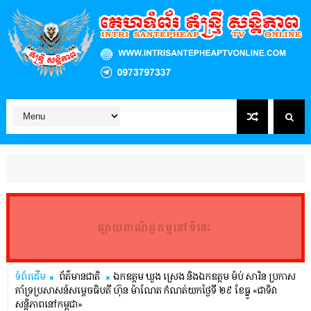
ផ្សាយពាណិជ្ជកម្មនៅទីនេះ
ទំព័រដើម
ព័ត៌មានជាតិ
ឯកឧត្តម ឃួង ស្រេង និងឯកឧត្តម ម៉ប់ សារិន ប្រកាស
គាំទ្រប្រសាសន៍សម្តេចធិបតី ហ៊ុន ម៉ាណែត កំណត់យកថ្ងៃទី ២៩ ខែធ្នូ «ជាទិវា
សន្តិភាពនៅកម្ពុជា»