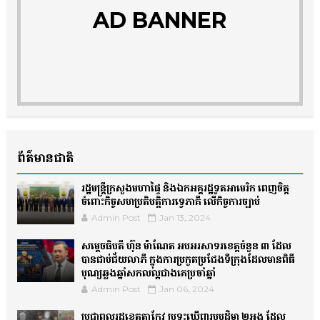
AD BANNER
ព័ត៌មានជាតិ
រដ្ឋមន្ត្រីក្រសួងមហាផ្ទៃ និងឯកអគ្គរដ្ឋទូតអាមេរិក ពេញចិត្ត
ចំពោះកិច្ចសហប្រតិបត្តិការទ្វេភាគី លើកិច្ចការច្បាប់
Admin Post
Jan 13, 2024
សម្តេចធិបតី ហ៊ុន ម៉ាណែត អបអរសាទរខេត្តចំនួន ៣ ដែល
បានជាប់ជ័យលាភី ក្នុងការប្រកួតប្រជែងទីក្រុងដែលមានពិធី
បុណ្យឆ្លងឆ្នាំសកលល្អជាងគេប្រចាំឆ្នាំ
Admin Post
Jan 06, 2024
ប្រជាពលរដ្ឋខេត្តតាកែវ ប្រទះឃើញរូបបដិមា ២អង្គ ដែល