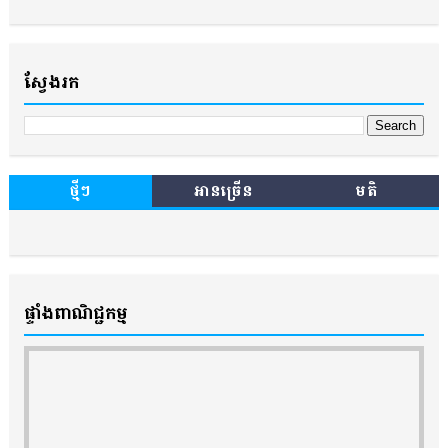
ស្វែងរក
ថ្មីៗ
អានច្រើន
មតិ
ផ្ទាំងពាណិជ្ជកម្ម