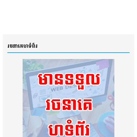
រចនាគេហទំព័រ