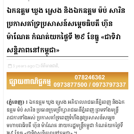
ឯកឧត្តម ឃួង ស្រេង និងឯកឧត្តម ម៉ប់ សារិន
ប្រកាសគាំទ្រប្រសាសន៍សម្តេចធិបតី ហ៊ុន
ម៉ាណែត កំណត់យកថ្ងៃទី ២៩ ខែធ្នូ «ជាទិវា
សន្តិភាពនៅកម្ពុជា»
3 years ago
ព័ត៌មានជាតិ,
(ភ្នំពេញ)
៖ ឯកឧត្តម ឃួង ស្រេង អភិបាលរាជធានីភ្នំពេញ និងឯក
ឧត្តម ម៉ប់ សារិន ប្រធានក្រុមប្រឹក្សារាជធានីភ្នំពេញ ព្រមទាំងមន្ដ្រី
រាជការទាំងអស់ ប្រកាសគាំទ្រពេញទំហឹងនូវប្រសាសន៍សម្តេច
មហាបវរធិបតី ហ៊ុន ម៉ាណែត នាយករដ្ឋមន្ត្រីកម្ពុជា កំណត់យកថ្ងៃទី
២៩ ខែធ្នូ «ជាទិវាសន្តិភាពនៅកម្ពុជា» ។