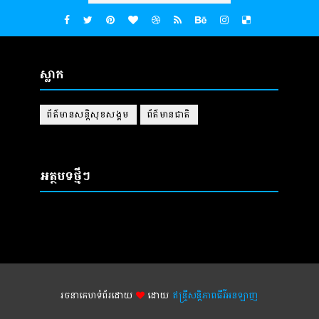
ស្លាក
ព័ត៌មានសន្តិសុខសង្គម
ព័ត៌មានជាតិ
អត្ថបទថ្មីៗ
រចនាគេហទំព័រដោយ
ដោយ
ឥន្ទ្រីសន្តិភាពធីវីអនឡាញ