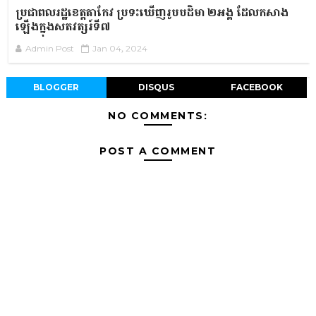
ប្រជាពលរដ្ឋខេត្តតាកែវ ប្រទះឃើញរូបបដិមា ២អង្គ ដែលកសាង
ឡើងក្នុងសតវត្សរ៍ទី៧
Admin Post
Jan 04, 2024
BLOGGER
DISQUS
FACEBOOK
NO COMMENTS:
POST A COMMENT