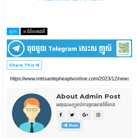
ស្លាក
# ព័ត៌មានជាតិ
Share This
About Admin Post
អរគុណសម្រាប់ការចូលអានព័ត៌មាន