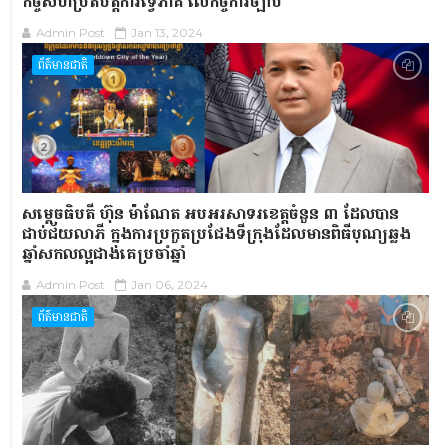
កិច្ចសហប្រតិបត្តិការទ្វេភាគី លើកិច្ចការច្បាប់
Admin Post
Jan 13, 2024
ព័ត៌មានជាតិ
សម្តេចធិបតី ហ៊ុន ម៉ាណែត អបអរសាទរខេត្តចំនួន ៣ ដែលបាន
ជាប់ជ័យលាភី ក្នុងការប្រកួតប្រជែងទីក្រុងដែលមានពិធីបុណ្យឆ្លង
ឆ្នាំសកលល្អជាងគេប្រចាំឆ្នាំ
Admin Post
Jan 06, 2024
ព័ត៌មានជាតិ