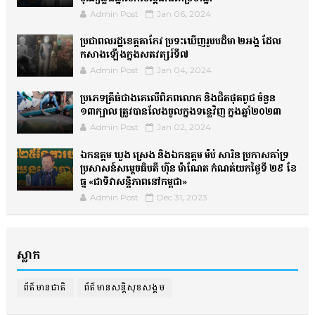
Admin Post
Jan 06, 2024
ប្រជាពលរដ្ឋខេត្តតាកែវ ប្រទះឃើញរូបបដិមា ២អង្គ ដែល
កសាងឡើងក្នុងសតវត្សរ៍ទី៧
Admin Post
Jan 04, 2024
ប្រភេទត្រីធំជាងគេលើពិភពលោក និងជិតផុតពូជ ចំនួន
១៣ក្បាល ត្រូវបានលែងចូលក្នុងទន្លេវិញ ក្នុងឆ្នាំ២០២៣
Admin Post
Jan 02, 2024
ឯកឧត្តម ឃួង ស្រេង និងឯកឧត្តម ម៉ប់ សារិន ប្រកាសគាំទ្រ
ប្រសាសន៍សម្តេចធិបតី ហ៊ុន ម៉ាណែត កំណត់យកថ្ងៃទី ២៩ ខែ
ធ្នូ «ជាទិវាសន្តិភាពនៅកម្ពុជា»
Admin Post
Dec 31, 2023
ស្លាក
ព័ត៌មានជាតិ
ព័ត៌មានសន្តិសុខសង្គម