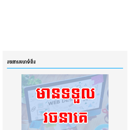
រចនាគេហទំព័រ