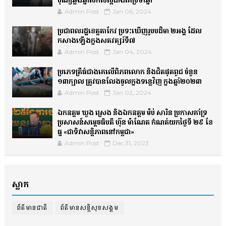
Admin Post
Jan 06, 2024
ប្រជាពលរដ្ឋខេត្តតាកែវ ប្រទះឃើញរូបបដិមា ២អង្គ ដែល
កសាងឡើងក្នុងសតវត្សរ៍ទី៧
Admin Post
Jan 04, 2024
ប្រភេទត្រីធំជាងគេលើពិភពលោក និងជិតផុតពូជ ចំនួន
១៣ក្បាល ត្រូវបានលែងចូលក្នុងទន្លេវិញ ក្នុងឆ្នាំ២០២៣
Admin Post
Jan 02, 2024
ឯកឧត្តម ឃួង ស្រេង និងឯកឧត្តម ម៉ប់ សារិន ប្រកាសគាំទ្រ
ប្រសាសន៍សម្តេចធិបតី ហ៊ុន ម៉ាណែត កំណត់យកថ្ងៃទី ២៩ ខែ
ធ្នូ «ជាទិវាសន្តិភាពនៅកម្ពុជា»
Admin Post
Dec 31, 2023
ស្លាក
ព័ត៌មានជាតិ
ព័ត៌មានសន្តិសុខសង្គម