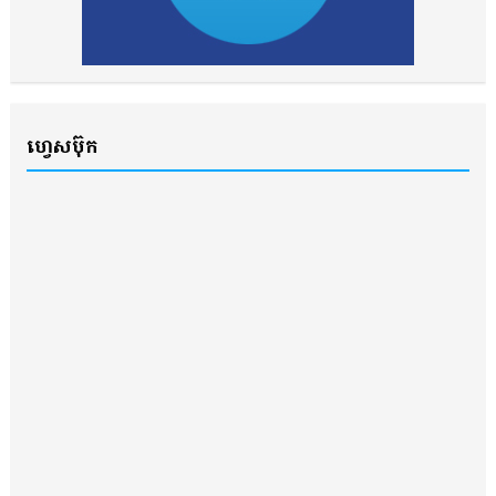
ហ្វេសប៊ុក