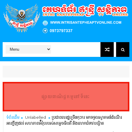
ផ្សាយពាណិជ្ជកម្មនៅទីនេះ
ទំព័រដើម
Unlabelled
ប្រជាពលរដ្ឋច្រើនកុះករ មកទទួលស្វាគមន៍ដំណើរ
អញ្ជើញដល់ សហភាពអ៉ឺរ៉ុបរបស់​សម្តេច​ធិប​តី និងលោកជំទាវបណ្ឌិត