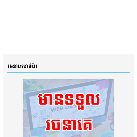
រចនាគេហទំព័រ