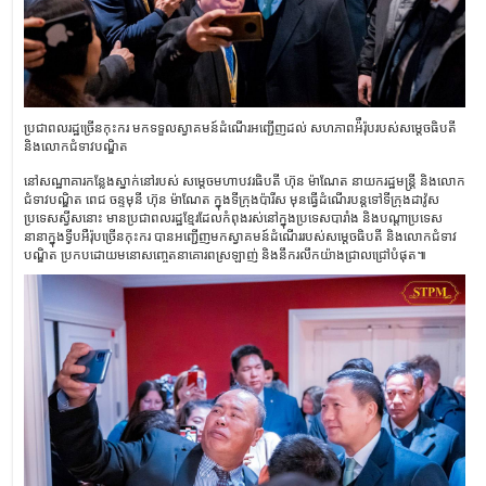
ប្រជាពលរដ្ឋច្រើនកុះករ មកទទួលស្វាគមន៍ដំណើរអញ្ជើញដល់ សហភាពអ៉ឺរ៉ុបរបស់​សម្តេច​ធិប​តី
និងលោកជំទាវបណ្ឌិត
នៅសណ្ឋាគារកន្លែងស្នាក់នៅរបស់ សម្តេចមហាបវរធិបតី ហ៊ុន ម៉ាណែត នាយករដ្ឋមន្ត្រី និងលោក
ជំទាវបណ្ឌិត ពេជ ចន្ទមុនី ហ៊ុន ម៉ាណែត ក្នុងទីក្រុងប៉ារីស មុនធ្វើដំណើរបន្តទៅទីក្រុងដាវ៉ូស
ប្រទេសស្វីសនោះ មានប្រជាពលរដ្ឋខ្មែរដែលកំពុងរស់នៅក្នុងប្រទេស​បារាំង និងបណ្តាប្រទេស
នានាក្នុងទ្វីបអឺរ៉ុបច្រើនកុះករ បានអញ្ជើញមកស្វាគមន៍ដំណើររបស់​សម្តេច​ធិប​តី និងលោកជំទាវ
បណ្ឌិត ប្រកបដោយមនោសញ្ចេតនាគោរពស្រឡាញ់ និងនឹករលឹកយ៉ាង​ជ្រាលជ្រៅ​បំផុត​៕