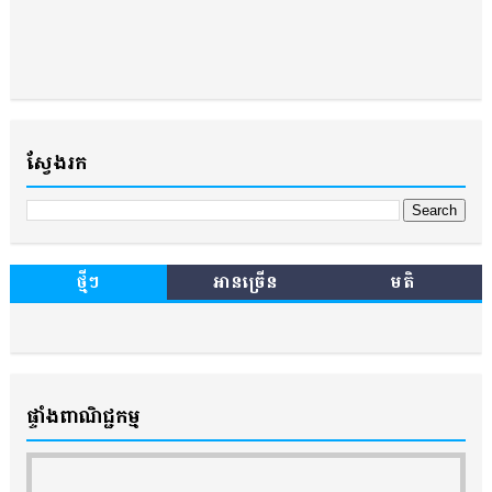
ស្វែងរក
ថ្មីៗ
អានច្រើន
មតិ
ផ្ទាំងពាណិជ្ជកម្ម