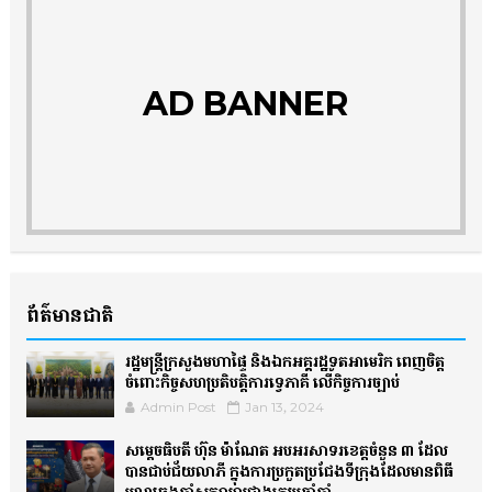
AD BANNER
ព័ត៌មានជាតិ
រដ្ឋមន្ត្រីក្រសួងមហាផ្ទៃ និងឯកអគ្គរដ្ឋទូតអាមេរិក ពេញចិត្ត
ចំពោះកិច្ចសហប្រតិបត្តិការទ្វេភាគី លើកិច្ចការច្បាប់
Admin Post
Jan 13, 2024
សម្តេចធិបតី ហ៊ុន ម៉ាណែត អបអរសាទរខេត្តចំនួន ៣ ដែល
បានជាប់ជ័យលាភី ក្នុងការប្រកួតប្រជែងទីក្រុងដែលមានពិធី
បុណ្យឆ្លងឆ្នាំសកលល្អជាងគេប្រចាំឆ្នាំ