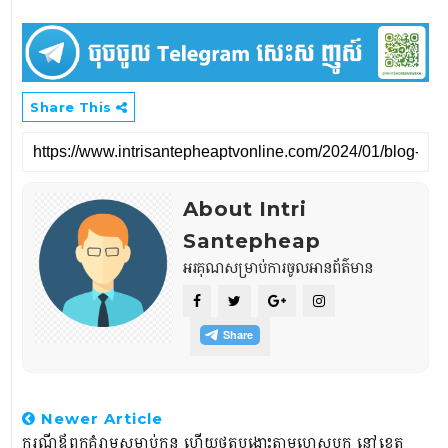
Share This
About Intri
Santepheap
អរគុណសម្រាប់ការចូលអានព័ត៌មាន
Newer Article
ករណីឪពុកគំរាមសម្លាប់កូន ហើយថតបង្ហោះតាមហ្វេសបុក នៅខេត្ត