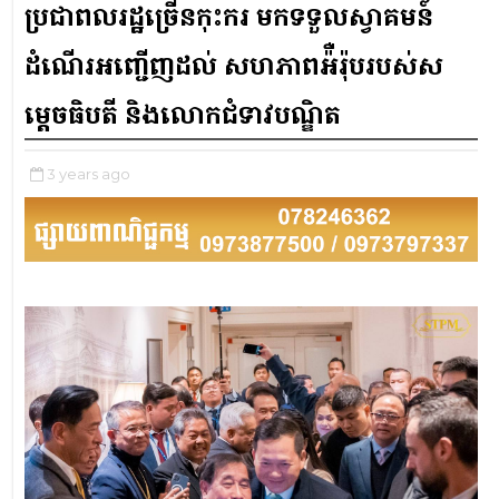
ប្រជាពលរដ្ឋច្រើនកុះករ មកទទួលស្វាគមន៍
ដំណើរអញ្ជើញដល់ សហភាពអ៉ឺរ៉ុបរបស់​ស
ម្តេច​ធិប​តី និងលោកជំទាវបណ្ឌិត
3 years ago