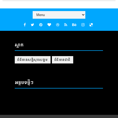
ស្លាក
ព័ត៌មានសន្តិសុខសង្គម
ព័ត៌មានជាតិ
អត្ថបទថ្មីៗ