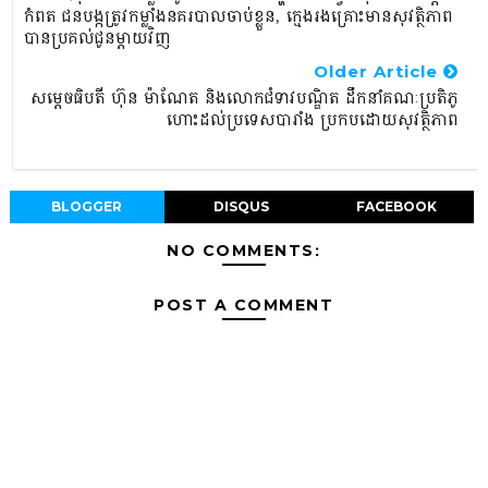
កំពត ជនបង្កត្រូវកម្លាំងនគរបាលចាប់ខ្លួន, ក្មេងរងគ្រោះមានសុវត្ថិភាព
បានប្រគល់ជូនម្ដាយវិញ
Older Article
សម្តេចធិបតី ហ៊ុន ម៉ាណែត និងលោកជំទាវបណ្ឌិត ដឹកនាំគណៈប្រតិភូ
ហោះដល់ប្រទេសបារាំង ប្រកបដោយសុវត្ថិភាព
BLOGGER
DISQUS
FACEBOOK
NO COMMENTS:
POST A COMMENT