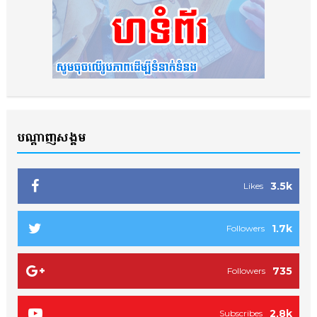
បណ្ដាញសង្គម
3.5k
Likes
1.7k
Followers
735
Followers
2.8k
Subscribes